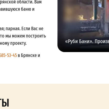
рянской области. Вам
авившуюся баню и
я; парная. Если Вас не
 то мы можем построить
«Руби Бани». Произ
ному проекту.
 585-53-45
в Брянске и
ТЫ