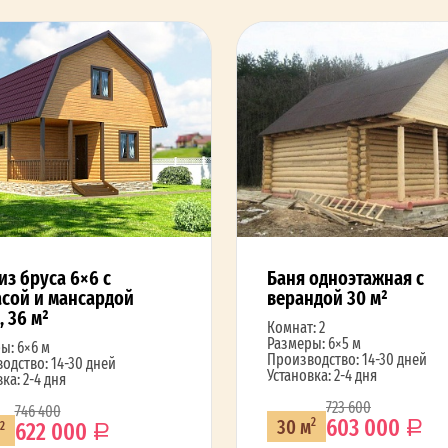
из бруса 6×6 с
Баня одноэтажная с
сой и мансардой
верандой 30 м²
, 36 м²
Комнат: 2
Размеры: 6×5 м
ы: 6×6 м
Производство: 14-30 дней
одство: 14-30 дней
Установка: 2-4 дня
ка: 2-4 дня
723 600
746 400
603 000
30 м
2
622 000
2