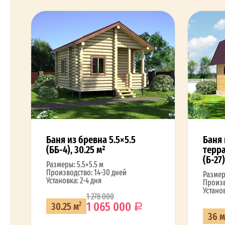
Баня из бревна 5.5×5.5
Баня 
(ББ-4), 30.25 м²
терра
(Б-27)
Размеры: 5.5×5.5 м
Производство: 14-30 дней
Размер
Установка: 2-4 дня
Произв
Установ
1 278 000
1 065 000
30.25 м
2
36 м