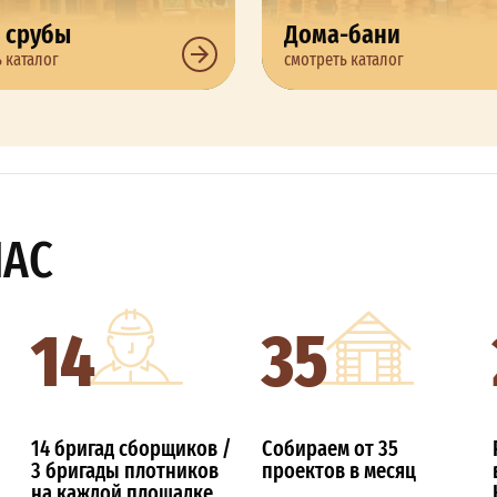
 срубы
Дома-бани
 каталог
смотреть каталог
НАС
14
35
14 бригад сборщиков /
Собираем от 35
3 бригады плотников
проектов в месяц
на каждой площадке