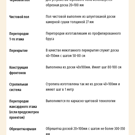
обрезная доска 20×100 мм
Чистовой пол
Пол чистовой выполнен из шпунтованой доски
камерной сушки толщиной 27 мм
Перегородки
Перегородки изготавливаем из профилированного
1-го этажа
бруса
Перекрытие
В качестве межэтажного перекрытия служит доска
40×150мм с шагом 50-80 см
Конструкция
Выполнена из доски 40х100мм. Имеет шаг 80-100 см
фронтонов
Стропильная
Стропила изготовлены так же из доски 40×100мм и
система
имеют шаг в 1 метр
Перегородки
Выполняются по каркасно-щитовой технологии
мансардного этажа
(если предусмотрен
проектом)
Обрешетка крыши
Обрешетка доской 20×100мм с шагом не более 300-350
мм