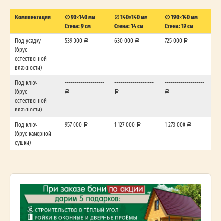
Комплектации
∅ 90×140 мм
∅ 140×140 мм
∅ 190×140 мм
Стена: 9 см
Стена: 14 см
Стена: 19 см
Под усадку
539 000
630 000
725 000
(брус
естественной
влажности)
Под ключ
--------------------
--------------------
--------------------
(брус
естественной
влажности)
Под ключ
957 000
1 127 000
1 273 000
(брус камерной
сушки)