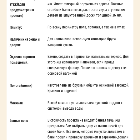
этаж (Если
мм. Имеет фигурный поручень из дерева. Точеные
предусмотрен в
столбы и балясины создают эстетику, а ступени мы
проекте)
делаем из шпунтованной доски толщиной 36 мм.
Плинтус
По всему периметру пола, потолка, а так же в углах
Наличник на окнах и
Для наличников используем имитацию бруса
дверях
камерной сушки.
Отделка парного
Важно, создать в парной так называемый термос. Для
помещения.
этого мы используем Наноизол, если проще —
специальную фольгу. После выполняем отделку стен
осиновой вагонкой
Пологи (полки)
Изготовлены из бруска и обшиты осиновой вагонкой.
Красиво и надежно!
Моечная
В этой комнате устанавливаем душевой поддон с
системой вывода воды.
Банная печь
В стоимость проекта не входит банная печь. Мы
предлагаем Вам выбрать одну из наших печей для
своей бани. Все печи, которые мы устанавливаем в
бани прошли проверку временем и зарекомендовали