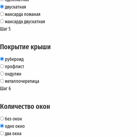
двускатная
мансарда ломаная
мансарда двускатная
Шаг 5
Покрытие крыши
рубероид
профлист
ондулин
металлочерепица
Шаг 6
Количество окон
без окон
одно окно
два окна