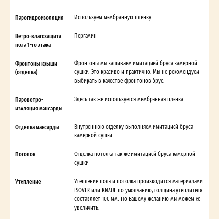
Парогидроизоляция
Используем мембранную пленку
Ветро-влагозащита
Пергамин
пола 1-го этажа
Фронтоны крыши
Фронтоны мы зашиваем имитацией бруса камерной
(отделка)
сушки. Это красиво и практично. Мы не рекомендуем
выбирать в качестве фронтонов брус.
Пароветро-
Здесь так же используется мембранная пленка
изоляция мансарды
Отделка мансарды
Внутреннюю отделку выполняем имитацией бруса
камерной сушки
Потолок
Отделка потолка так же имитацией бруса камерной
сушки
Утепление
Утепление пола и потолка производится материалами
ISOVER или KNAUF по умолчанию, толщина утеплителя
составляет 100 мм. По Вашему желанию мы можем ее
увеличить.