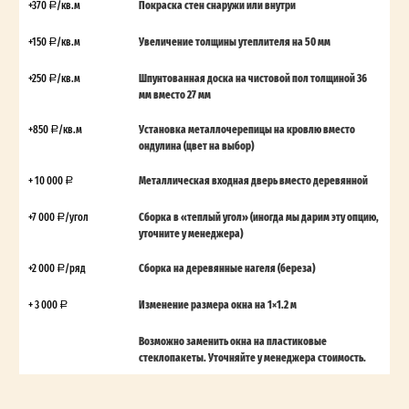
+370
/кв.м
Покраска стен снаружи или внутри
+150
/кв.м
Увеличение толщины утеплителя на 50 мм
+250
/кв.м
Шпунтованная доска на чистовой пол толщиной 36
мм вместо 27 мм
+850
/кв.м
Установка металлочерепицы на кровлю вместо
ондулина (цвет на выбор)
+ 10 000
Металлическая входная дверь вместо деревянной
+7 000
/угол
Сборка в «теплый угол» (иногда мы дарим эту опцию,
уточните у менеджера)
+2 000
/ряд
Сборка на деревянные нагеля (береза)
+ 3 000
Изменение размера окна на 1×1.2 м
Возможно заменить окна на пластиковые
стеклопакеты. Уточняйте у менеджера стоимость.