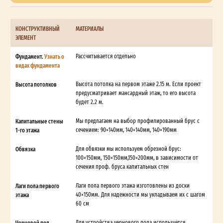
КОНСТРУКТИВНЫЙ
МАТЕРИАЛЫ
ЭЛЕМЕНТ
Фундамент.
Узнать о
Рассчитывается отдельно
видах фундамента
Высота потолков
Высота потолка на первом этаже 2.15 м. Если проект
предусматривает мансардный этаж, то его высота
будет 2.2 м.
Капитальные стены
Мы предлагаем на выбор профилированный брус с
1-го этажа
сечением: 90×140мм, 140×140мм, 140×190мм
Обвязка
Для обвязки мы используем обрезной брус:
100×150мм, 150×150мм,150×200мм, в зависимости от
сечения проф. бруса капитальных стен
Лаги пола первого
Лаги пола первого этажа изготовлены из доски
этажа
40×150мм. Для надежности мы укладываем их с шагом
60 см
Черновой пол
Для устройства чернового пола используется