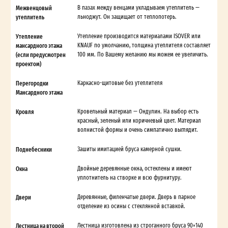
Межвенцовый
В пазах между венцами укладываем утеплитель —
утеплитель
льноджут. Он защищает от теплопотерь.
Утепление
Утепление производится материалами ISOVER или
мансардного этажа
KNAUF по умолчанию, толщина утеплителя составляет
(если предусмотрен
100 мм. По Вашему желанию мы можем ее увеличить.
проектом)
Перегородки
Каркасно-щитовые без утеплителя
Мансардного этажа
Кровля
Кровельный материал — Ондулин. На выбор есть
красный, зеленый или коричневый цвет. Материал
волнистой формы и очень симпатично выглядит.
Поднебесники
Зашиты имитацией бруса камерной сушки.
Окна
Двойные деревянные окна, остеклены и имеют
уплотнитель на створке и всю фурнитуру.
Двери
Деревянные, филенчатые двери. Дверь в парное
отделение из осины с стеклянной вставкой.
Лестница на второй
Лестница изготовлена из строганного бруса 90×140