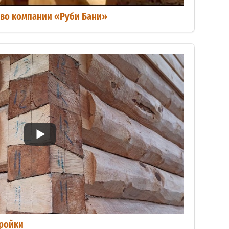
тво компании «Руби Бани»
тройки