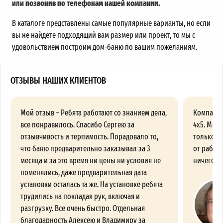
или позвонив по телефонам нашей компании.
В каталоге представлены самые популярные варианты, но если
вы не найдете подходящий вам размер или проект, то мы с
удовольствием построим дом-баню по вашим пожеланиям.
ОТЗЫВЫ НАШИХ КЛИЕНТОВ
Мой отзыв – Ребята работают со знанием дела,
Компания
все понравилось. Спасибо Сергею за
4х5. Меня
отзывчивость и терпимость. Порадовало то,
только п
что баню предварительно заказывал за 3
от работы
месяца и за это время ни цены ни условия не
ничего пр
поменялись, даже предварительная дата
установки осталась та же. На установке ребята
трудились на покладая рук, включая и
разгрузку. Все очень быстро. Отдельная
благодарность Алексею и Владимиру за