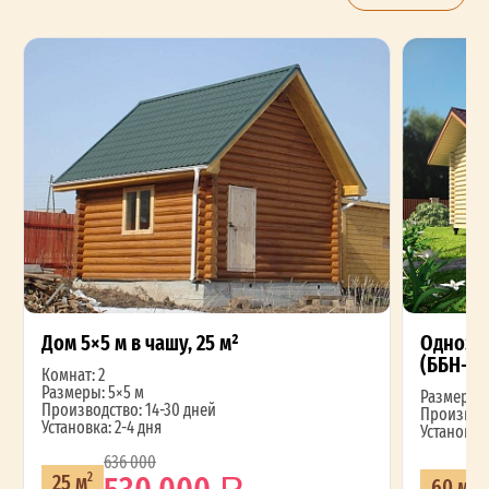
Дом 5×5 м в чашу, 25 м²
Одноэта
(ББН-50
Комнат: 2
Размеры: 5×5 м
Размеры: 
Производство: 14-30 дней
Производс
Установка: 2-4 дня
Установка:
636 000
530 000
25 м
2
60 м
2