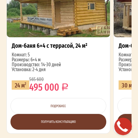
Дом-баня 6×4 с террасой, 24 м²
Дом-бан
Комнат: 5
Комнат: 5
Размеры: 6×4 м
Размеры: 
Производство: 14-30 дней
Производс
Установка: 2-4 дня
Установка:
565 600
495 000
24 м
30 м
2
2
ПОДРОБНЕЕ
ПОЛУЧИТЬ КОНСУЛЬТАЦИЮ