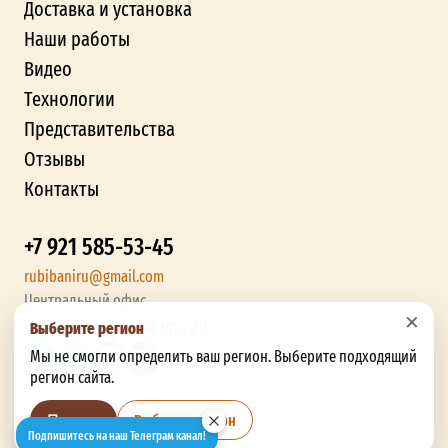
Доставка и установка
Наши работы
Видео
Технологии
Представительства
Отзывы
Контакты
+7 921 585-53-45
rubibaniru@gmail.com
Центральный офис
×
г. Брянск, Бурова ул., 20
Выберите регион
Мы не смогли определить ваш регион. Выберите подходящий
регион сайта.
Выбрать регион
Позже
Подпишитесь на наш Телеграм канал!