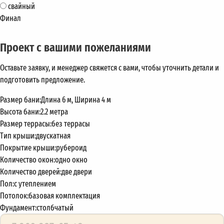
свайный
Финал
Проект с вашими пожеланиями
Оставьте заявку, и менеджер свяжется с вами, чтобы уточнить детали и
подготовить предложение.
Размер бани:
Длина 6 м, Ширина 4 м
Высота бани:
2.2 метра
Размер террасы:
без террасы
Тип крыши:
двускатная
Покрытие крыши:
рубероид
Количество окон:
одно окно
Количество дверей:
две двери
Пол:
с утеплением
Потолок:
базовая комплектация
Фундамент:
столбчатый