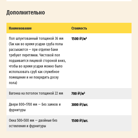
Дополнительно
Наименование
Стоимость
Пол шпунтованный толщиной 36 мм
1500
/м²
(Так как во время усадки сруба полы
рассыхаются — при отделке бани
требуют перетяжки. Чистовой пол
подшивается лицевой стороной вниз,
чтобы во время усадки можно было
использовать сруб как служебное
помещение и не повредить доску
пола)
Вагонка на потолок толщиной 22 мм
700
/м²
Двери 800×1700 мм — Без замков и
3000
/шт.
фурнитуры
Окна 500×500 мм — двойные без
1500
/шт.
остекления и фурнитуры