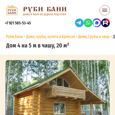
+7 921 585-53-45
Руби Бани
Дома, срубы, купить в Брянске
Дома, Срубы в чашу
Д
Дом 4 на 5 м в чашу, 20 м²