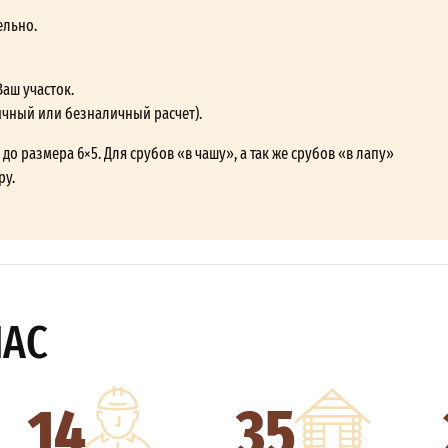
ельно.
Ваш участок.
ичный или безналичный расчет).
до размера 6×5. Для срубов «в чашу», а так же срубов «в лапу»
ру.
НАС
14
35