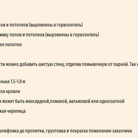
лов и потолков (выровнены в горизонталь)
ивку полов и потолков (выровнены в горизонталь)
ое полотно
ти можно добавить шестую стену, отделив помывочную от парной. Так 
ька 1.5-1.8 м
ала кровли
а может быть мансардной,ломаной, вальмовой или односкатной
кая черепица
шлифовка до пропитки, грунтовка и покраска пожеланию заказчика