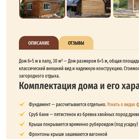
ОПИСАНИЕ
ОТЗЫВЫ
Дом 6×5 м в лапу, 30 м² — Дом размером 6×5 м, общая площад
классический внешний вид и надежную конструкцию. Стоимост
загородного отдыха.
Комплектация дома и его хар
Фундамент — рассчитывается отдельно.
Узнать о видах 
Сруб бани — пятистенок из бревна хвойных пород древе
Крыша покрывается временно рубероидом (под усадку)
Фронтоны крыши зашиваются вагонкой