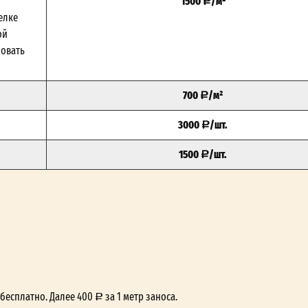
1500
/м²
елке
ой
зовать
700
/м²
3000
/шт.
1500
/шт.
— бесплатно. Далее 400
за 1 метр заноса.