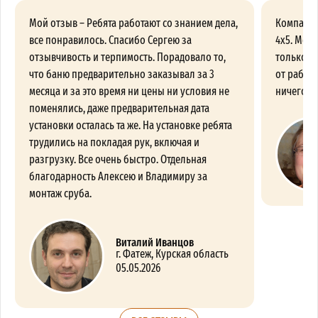
Мой отзыв – Ребята работают со знанием дела,
Компания
все понравилось. Спасибо Сергею за
4х5. Меня
отзывчивость и терпимость. Порадовало то,
только п
что баню предварительно заказывал за 3
от работы
месяца и за это время ни цены ни условия не
ничего пр
поменялись, даже предварительная дата
установки осталась та же. На установке ребята
трудились на покладая рук, включая и
разгрузку. Все очень быстро. Отдельная
благодарность Алексею и Владимиру за
монтаж сруба.
Виталий Иванцов
г. Фатеж, Курская область
05.05.2026