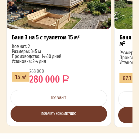
Баня 3 на 5 с туалетом 15 м²
Баня из 
м²
Комнат: 2
Размеры: 3×5 м
Размеры: 5
Производство: 14-30 дней
Производс
Установка: 2-4 дня
Установка:
288 000
280 000
15 м
2
67.1 м
2
ПОДРОБНЕЕ
ПОЛУЧИТЬ КОНСУЛЬТАЦИЮ