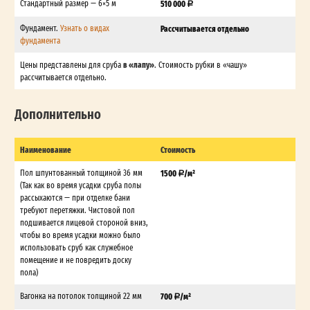
Стандартный размер — 6×5 м
510 000
Фундамент.
Узнать о видах
Рассчитывается отдельно
фундамента
в «лапу»
Цены представлены для сруба
. Стоимость рубки в «чашу»
рассчитывается отдельно.
Дополнительно
Наименование
Стоимость
Пол шпунтованный толщиной 36 мм
1500
/м²
(Так как во время усадки сруба полы
рассыхаются — при отделке бани
требуют перетяжки. Чистовой пол
подшивается лицевой стороной вниз,
чтобы во время усадки можно было
использовать сруб как служебное
помещение и не повредить доску
пола)
Вагонка на потолок толщиной 22 мм
700
/м²