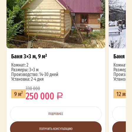
Баня 3×3 м, 9 м²
Баня 3×4
Комнат: 2
Комнат: 2
Размеры: 3×3 м
Размеры: 
Производство: 14-30 дней
Производс
Установка: 2-4 дня
Установка:
330 000
2
250 000
9 м
12 м
2
2
ПОДРОБНЕЕ
ПОЛУЧИТЬ КОНСУЛЬТАЦИЮ