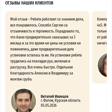
ОТЗЫВЫ НАШИХ КЛИЕНТОВ
Мой отзыв – Ребята работают со знанием дела,
Компания
все понравилось. Спасибо Сергею за
4х5. Меня
отзывчивость и терпимость. Порадовало то,
только п
что баню предварительно заказывал за 3
от работы
месяца и за это время ни цены ни условия не
ничего пр
поменялись, даже предварительная дата
установки осталась та же. На установке ребята
трудились на покладая рук, включая и
разгрузку. Все очень быстро. Отдельная
благодарность Алексею и Владимиру за
монтаж сруба.
Виталий Иванцов
г. Фатеж, Курская область
05.05.2026