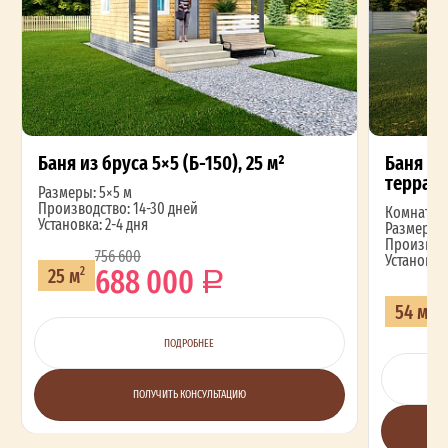
Баня из бруса 5×5 (Б-150), 25 м²
Баня из
террасо
Размеры: 5×5 м
Производство: 14-30 дней
Комнат: 4
Установка: 2-4 дня
Размеры: 
Производс
756 600
Установка:
688 000
25 м
2
54 м
2
ПОДРОБНЕЕ
ПОЛУЧИТЬ КОНСУЛЬТАЦИЮ