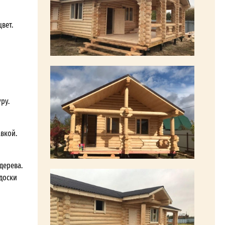
вет.
ру.
авкой.
дерева.
 доски