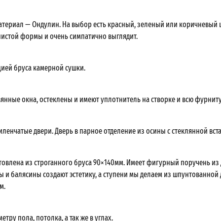
териал — Ондулин. На выбор есть красный, зеленый или коричневый ц
истой формы и очень симпатично выглядит.
ией бруса камерной сушки.
янные окна, остеклены и имеют уплотнитель на створке и всю фурниту
ленчатые двери. Дверь в парное отделение из осины с стеклянной вст
товлена из строганного бруса 90×140мм. Имеет фигурный поручень из 
ы и балясины создают эстетику, а ступени мы делаем из шпунтованной
м.
етру пола, потолка, а так же в углах.