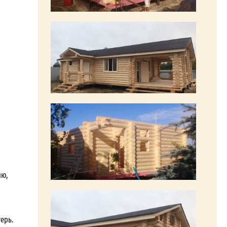
ию,
ерь.