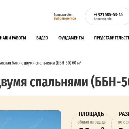
+7 921 585-53-45
Брянск и обл.
Выбрать регион
Брянск и обл.
НАШИ РАБОТЫ
ВИДЕО
ФУНДАМЕНТЫ
ПРЕДСТАВИТЕЛЬСТ
ажная баня с двумя спальнями (ББН-50) 60 м²
двумя спальнями (ББН-50
ПЛОЩАДЬ
РА
oбщая площадь
по ос