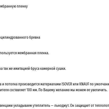
ембранную пленку
оцилиндрованного бревна
спользуется мембранная пленка.
ка так же имитацией бруса камерной сушки.
а и потолка производится материалами ISOVER или KNAUF по умолчан
ителя составляет 100 мм. По Вашему желанию мы можем ее увеличить.
 венцами укладываем утеплитель — льноджут. Он защищает от теплопот