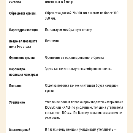
система
имеют шаг в 1 метр.
Обрешетка крыши.
Обрешетка доской 20×100 мм с шагом не более 300-
350 мм.
Парогидроизоляция
Используем мембранную пленку
Ветро-влагозащита
Пергамин
пола 1-го этажа
Фронтоны крыши
Фронтоны из оцилиндрованного бревна
Пароветро-
Здесь так же используется мембранная пленка.
изоляция мансарды
Потолок
Отделка потолка так же имитацией бруса камерной
сушки.
Утепление
Утепление пола и потолка производится материалами
ISOVER или KNAUF по умолчанию, толщина утеплителя
составляет 100 мм. По Вашему желанию мы можем ее
увеличить.
Межвенцовый
В пазах между венцами укладываем утеплитель —