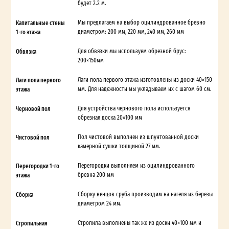
будет 2.2 м.
Капитальные стены
Мы предлагаем на выбор оцилиндрованное бревно
1-го этажа
диаметром: 200 мм, 220 мм, 240 мм, 260 мм
Обвязка
Для обвязки мы используем обрезной брус:
200×150мм
Лаги пола первого
Лаги пола первого этажа изготовлены из доски 40×150
этажа
мм. Для надежности мы укладываем их с шагом 60 см.
Черновой пол
Для устройства чернового пола используется
обрезная доска 20×100 мм
Чистовой пол
Пол чистовой выполнен из шпунтованной доски
камерной сушки толщиной 27 мм.
Перегородки 1-го
Перегородки выполняем из оцилиндрованного
этажа
бревна 200 мм
Сборка
Сборку венцов сруба производим на нагеля из березы
диаметром 24 мм.
Стропильная
Стропила выполнены так же из доски 40×100 мм и