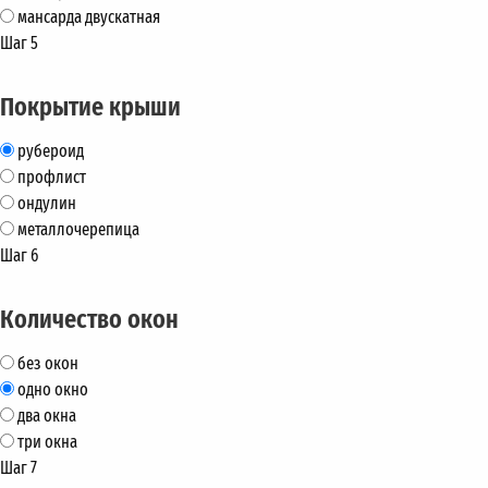
мансарда двускатная
Шаг 5
Покрытие крыши
рубероид
профлист
ондулин
металлочерепица
Шаг 6
Количество окон
без окон
одно окно
два окна
три окна
Шаг 7