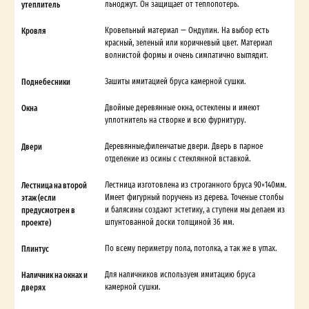
утеплитель
льноджут. Он защищает от теплопотерь.
Кровля
Кровельный материал — Ондулин. На выбор есть
красный, зеленый или коричневый цвет. Материал
волнистой формы и очень симпатично выглядит.
Поднебесники
Зашиты имитацией бруса камерной сушки.
Окна
Двойные деревянные окна, остеклены и имеют
уплотнитель на створке и всю фурнитуру.
Двери
Деревянные,филенчатые двери. Дверь в парное
отделение из осины с стеклянной вставкой.
Лестница на второй
Лестница изготовлена из строганного бруса 90×140мм.
этаж (если
Имеет фигурный поручень из дерева. Точеные столбы
предусмотрен в
и балясины создают эстетику, а ступени мы делаем из
проекте)
шпунтованной доски толщиной 36 мм.
Плинтус
По всему периметру пола, потолка, а так же в углах.
Наличник на окнах и
Для наличников используем имитацию бруса
дверях
камерной сушки.