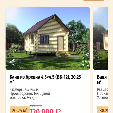
Баня из бревна 4.5×4.5 (ББ-12), 20.25
Баня из 
м²
м²
Размеры: 4.5×4.5 м
Размеры: 4
Производство: 14-30 дней
Производс
Установка: 2-4 дня
Установка:
864 000
720 000
20.25 м
38.25 
2