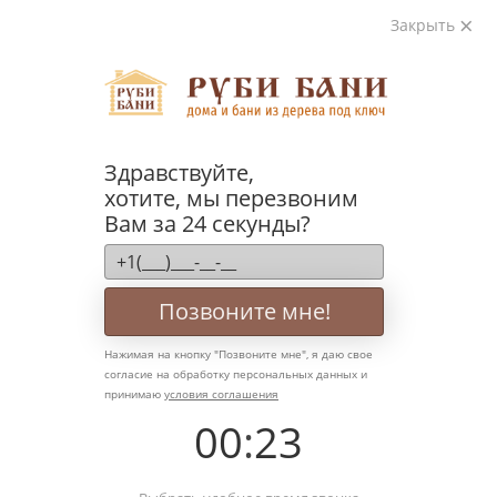
Закрыть
+7 921 585-53-45
Руби Бани
Купить бани из оцилиндрованного бревна
Двухэтажн
Здравствуйте,
Двухэтажная баня с балконом (ББН-44)
хотите, мы перезвоним
96 м²
Вам за 24 секунды?
Позвоните мне!
Нажимая на кнопку "
Позвоните мне
", я даю свое
согласие на обработку персональных данных и
принимаю
условия соглашения
00
:
23