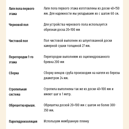
Лаги пола первого
Лаги пола первого этажа изготовлены из доски 40×150
этажа
мм. Для надежности мы укладываем их с шагом 60 см.
Черновой пол
Для устройства чернового пола используется
обрезная доска 20×100 мм
Чистовой пол
Пол чистовой выполнен из шпунтованной доски
камерной сушки толщиной 27 мм.
Перегородки 1-го
Перегородки выполняем из оцилиндрованного
этажа
бревна 200 мм
Сборка
Сборку венцов сруба производим на нагеля из березы
диаметром 24 мм.
Стропильная
Стропила выполнены так же из доски 40×100 мм и
система
имеют шаг в 1 метр.
Обрешетка крыши.
Обрешетка доской 20×100 мм с шагом не более 300-
350 мм.
Парогидроизоляция
Используем мембранную пленку