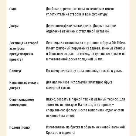
Окна
Двойные деревянные окна, остеклены и имеют
уплотнитель на створке и всю фурнитуру.
Двери
Деревянные,филенчатые двери. Дверь в парное
отделение из осины с стеклянной вставкой.
Лестница на второй
Лестница изготовлена из строганного бруса 90×140мм.
этаж (если
Имеет фигурный поручень из дерева. Точеные столбы
предусмотрен в
и балясины создают эстетику, а ступени мы делаем из
проекте)
шпунтованной доски толщиной 36 мм.
Плинтус
По всему периметру пола, потолка, а так же в углах.
Наличник на окнах и
Для наличников используем имитацию бруса
дверях
камерной сушки.
Отделка парного
Важно, создать в парной так называемый термос. Для
помещения.
этого мы используем Наноизол, если проще —
специальную фольгу. После выполняем отделку стен
осиновой вагонкой
Пологи (полки)
Изготовлены из бруска и обшиты осиновой вагонкой.
Красиво и надежно!