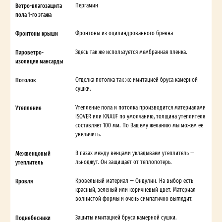
Ветро-влагозащита
Пергамин
пола 1-го этажа
Фронтоны крыши
Фронтоны из оцилиндрованного бревна
Пароветро-
Здесь так же используется мембранная пленка.
изоляция мансарды
Потолок
Отделка потолка так же имитацией бруса камерной
сушки.
Утепление
Утепление пола и потолка производится материалами
ISOVER или KNAUF по умолчанию, толщина утеплителя
составляет 100 мм. По Вашему желанию мы можем ее
увеличить.
Межвенцовый
В пазах между венцами укладываем утеплитель —
утеплитель
льноджут. Он защищает от теплопотерь.
Кровля
Кровельный материал — Ондулин. На выбор есть
красный, зеленый или коричневый цвет. Материал
волнистой формы и очень симпатично выглядит.
Поднебесники
Зашиты имитацией бруса камерной сушки.