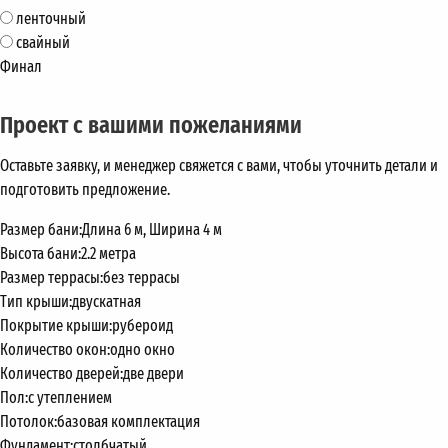
ленточный
свайный
Финал
Проект с вашими пожеланиями
Оставьте заявку, и менеджер свяжется с вами, чтобы уточнить детали и
подготовить предложение.
Размер бани:
Длина 6 м, Ширина 4 м
Высота бани:
2.2 метра
Размер террасы:
без террасы
Тип крыши:
двускатная
Покрытие крыши:
рубероид
Количество окон:
одно окно
Количество дверей:
две двери
Пол:
с утеплением
Потолок:
базовая комплектация
Фундамент:
столбчатый