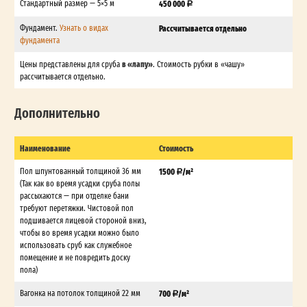
Стандартный размер — 5×5 м
450 000
Фундамент.
Узнать о видах
Рассчитывается отдельно
фундамента
в «лапу»
Цены представлены для сруба
. Стоимость рубки в «чашу»
рассчитывается отдельно.
Дополнительно
Наименование
Стоимость
Пол шпунтованный толщиной 36 мм
1500
/м²
(Так как во время усадки сруба полы
рассыхаются — при отделке бани
требуют перетяжки. Чистовой пол
подшивается лицевой стороной вниз,
чтобы во время усадки можно было
использовать сруб как служебное
помещение и не повредить доску
пола)
Вагонка на потолок толщиной 22 мм
700
/м²