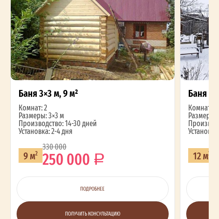
Баня 3×3 м, 9 м²
Баня 3×4
Комнат: 2
Комнат: 2
Размеры: 3×3 м
Размеры: 
Производство: 14-30 дней
Производс
Установка: 2-4 дня
Установка:
330 000
2
250 000
9 м
12 м
2
2
ПОДРОБНЕЕ
ПОЛУЧИТЬ КОНСУЛЬТАЦИЮ