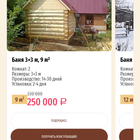
Баня 3×3 м, 9 м²
Баня 3×4
Комнат: 2
Комнат: 2
Размеры: 3×3 м
Размеры: 
Производство: 14-30 дней
Производс
Установка: 2-4 дня
Установка:
330 000
2
250 000
9 м
12 м
2
2
ПОДРОБНЕЕ
ПОЛУЧИТЬ КОНСУЛЬТАЦИЮ