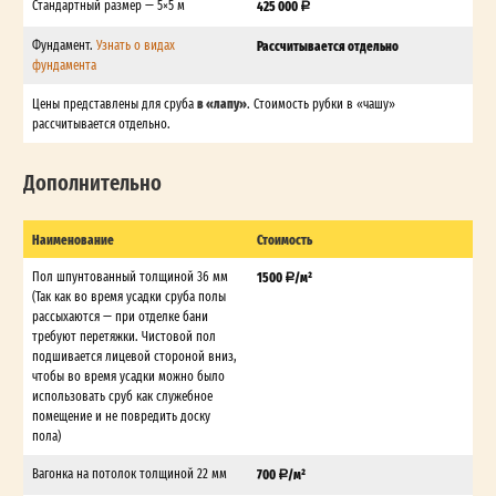
Стандартный размер — 5×5 м
425 000
Фундамент.
Узнать о видах
Рассчитывается отдельно
фундамента
в «лапу»
Цены представлены для сруба
. Стоимость рубки в «чашу»
рассчитывается отдельно.
Дополнительно
Наименование
Стоимость
Пол шпунтованный толщиной 36 мм
1500
/м²
(Так как во время усадки сруба полы
рассыхаются — при отделке бани
требуют перетяжки. Чистовой пол
подшивается лицевой стороной вниз,
чтобы во время усадки можно было
использовать сруб как служебное
помещение и не повредить доску
пола)
Вагонка на потолок толщиной 22 мм
700
/м²