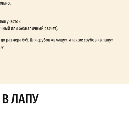
ельно.
Ваш участок.
ичный или безналичный расчет).
до размера 6×5. Для срубов «в чашу», а так же срубов «в лапу»
ру.
 В ЛАПУ