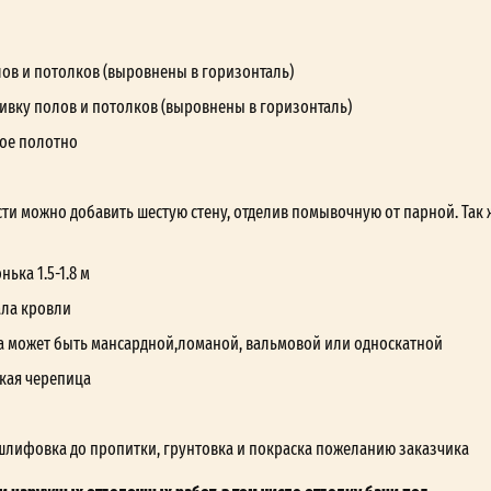
лов и потолков (выровнены в горизонталь)
ивку полов и потолков (выровнены в горизонталь)
ое полотно
ти можно добавить шестую стену, отделив помывочную от парной. Так 
ька 1.5-1.8 м
ала кровли
а может быть мансардной,ломаной, вальмовой или односкатной
кая черепица
шлифовка до пропитки, грунтовка и покраска пожеланию заказчика