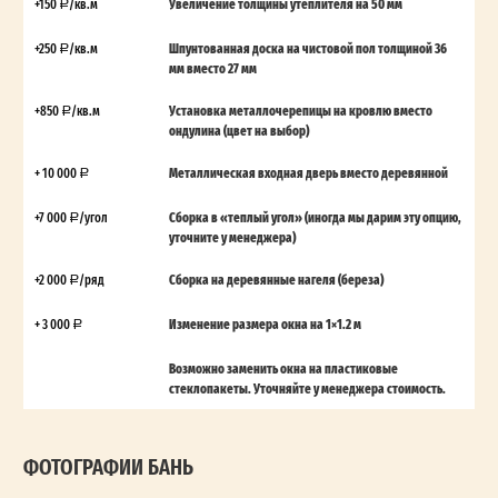
+150
/кв.м
Увеличение толщины утеплителя на 50 мм
+250
/кв.м
Шпунтованная доска на чистовой пол толщиной 36
мм вместо 27 мм
+850
/кв.м
Установка металлочерепицы на кровлю вместо
ондулина (цвет на выбор)
+ 10 000
Металлическая входная дверь вместо деревянной
+7 000
/угол
Сборка в «теплый угол» (иногда мы дарим эту опцию,
уточните у менеджера)
+2 000
/ряд
Сборка на деревянные нагеля (береза)
+ 3 000
Изменение размера окна на 1×1.2 м
Возможно заменить окна на пластиковые
стеклопакеты. Уточняйте у менеджера стоимость.
ФОТОГРАФИИ БАНЬ