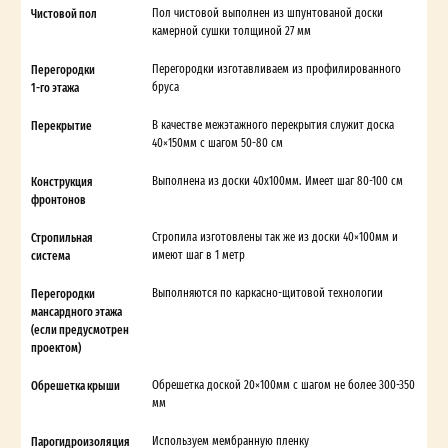
Чистовой пол
Пол чистовой выполнен из шпунтованой доски
камерной сушки толщиной 27 мм
Перегородки
Перегородки изготавливаем из профилированного
1-го этажа
бруса
Перекрытие
В качестве межэтажного перекрытия служит доска
40×150мм с шагом 50-80 см
Конструкция
Выполнена из доски 40х100мм. Имеет шаг 80-100 см
фронтонов
Стропильная
Стропила изготовлены так же из доски 40×100мм и
система
имеют шаг в 1 метр
Перегородки
Выполняются по каркасно-щитовой технологии
мансардного этажа
(если предусмотрен
проектом)
Обрешетка крыши
Обрешетка доской 20×100мм с шагом не более 300-350
мм
Парогидроизоляция
Используем мембранную пленку