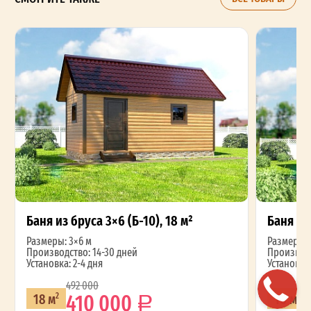
Баня из бруса 3×6 (Б-10), 18 м²
Баня из 
Размеры: 3×6 м
Размеры: 
Производство: 14-30 дней
Производс
Установка: 2-4 дня
Установка:
492 000
410 000
18 м
16 м
2
2