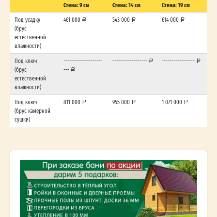
Стена: 9 см
Стена: 14 см
Стена: 19 см
Под усадку
461 000
543 000
614 000
(брус
естественной
влажности)
Под ключ
--------------------
------------------
-----------------
(брус
---
естественной
влажности)
Под ключ
811 000
955 000
1 071 000
(брус камерной
сушки)