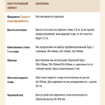
КОНСТРУКТИВНЫЙ
МАТЕРИАЛЫ
ЭЛЕМЕНТ
Фундамент.
Узнать о
Рассчитывается отдельно
видах фундамента
Высота потолков
Высота потолка на первом этаже 2.15 м. Если проект
предусматривает мансардный этаж, то его высота
будет 2.2 м.
Капитальные стены
Мы предлагаем на выбор профилированный брус с
1-го этажа
сечением: 90×140мм, 140×140мм, 140×190мм
Обвязка
Для обвязки мы используем обрезной брус:
100×150мм, 150×150мм,150×200мм, в зависимости от
сечения проф. бруса капитальных стен
Лаги пола первого
Лаги пола первого этажа изготовлены из доски
этажа
40×150мм. Для надежности мы укладываем их с шагом
60 см
Черновой пол
Для устройства чернового пола используется
обрезная доска 20×100 мм