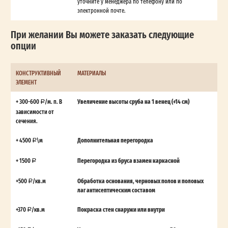
уточните у менеджера по телефону или по
электронной почте.
При желании Вы можете заказать следующие
опции
КОНСТРУКТИВНЫЙ
МАТЕРИАЛЫ
ЭЛЕМЕНТ
+ 300-600
/м. п. В
Увеличение высоты сруба на 1 венец (+14 см)
зависимости от
сечения.
+ 4500
\м
Дополнительная перегородка
+ 1500
Перегородка из бруса взамен каркасной
+500
/кв.м
Обработка основания, черновых полов и половых
лаг антисептическим составом
+370
/кв.м
Покраска стен снаружи или внутри