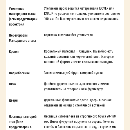
Утепление
Утепление производится материалами ISOVER или
мансардного этажа
KNAUF по умолчанию, толщина утеплителя составляет
(если предусмотрен
100 мм. По Вашему желанию мы можем ее увеличить.
проектом)
Перегородки
Каркасно-щитовые без утеплителя
Мансардного этажа
Кровля
Кровельный материал — Ондулин. На выбор есть
красный, зеленый или коричневый цвет. Материал
волнистой формы и очень симпатично выглядит.
Поднебесники
Зашиты имитацией бруса камерной сушки.
Окна
Двойные деревянные окна, остеклены и имеют
уплотнитель на створке и всю фурнитуру.
Двери
Деревянные, филенчатые двери. Дверь в парное
отделение из осины с стеклянной вставкой.
Лестница на второй
Лестница изготовлена из строганного бруса 90×140
этаж (Если
мм. Имеет фигурный поручень из дерева. Точеные
предусмотрен в
столбы и балясины создают эстетику, а ступени мы