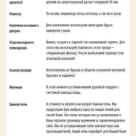
проекте)
делаем из шпунтованной доски толщиной 36 мм.
Плинтус
По всему периметру пола, потолка, а так же в углах
Наличник на окнах и
Для наличников используем имитацию бруса
дверях
камерной сушки.
Отделка парного
Важно, создать в парной так называемый термос. Для
помещения.
этого мы используем Наноизол, если проще —
специальную фольгу. После выполняем отделку стен
осиновой вагонкой
Пологи (полки)
Изготовлены из бруска и обшиты осиновой вагонкой.
Красиво и надежно!
Моечная
В этой комнате устанавливаем душевой поддон с
системой вывода воды.
Банная печь
В стоимость проекта не входит банная печь. Мы
предлагаем Вам выбрать одну из наших печей для
своей бани. Все печи, которые мы устанавливаем в
бани прошли проверку временем и зарекомендовали
себя. Мы не устанавливаем печи неизвестных нам
производителей. Какая печь подойдет для Вашей бани