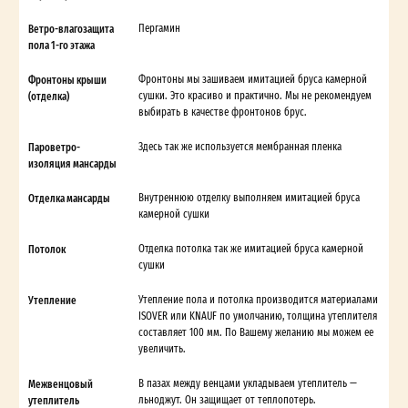
Ветро-влагозащита
Пергамин
пола 1-го этажа
Фронтоны крыши
Фронтоны мы зашиваем имитацией бруса камерной
(отделка)
сушки. Это красиво и практично. Мы не рекомендуем
выбирать в качестве фронтонов брус.
Пароветро-
Здесь так же используется мембранная пленка
изоляция мансарды
Отделка мансарды
Внутреннюю отделку выполняем имитацией бруса
камерной сушки
Потолок
Отделка потолка так же имитацией бруса камерной
сушки
Утепление
Утепление пола и потолка производится материалами
ISOVER или KNAUF по умолчанию, толщина утеплителя
составляет 100 мм. По Вашему желанию мы можем ее
увеличить.
Межвенцовый
В пазах между венцами укладываем утеплитель —
утеплитель
льноджут. Он защищает от теплопотерь.