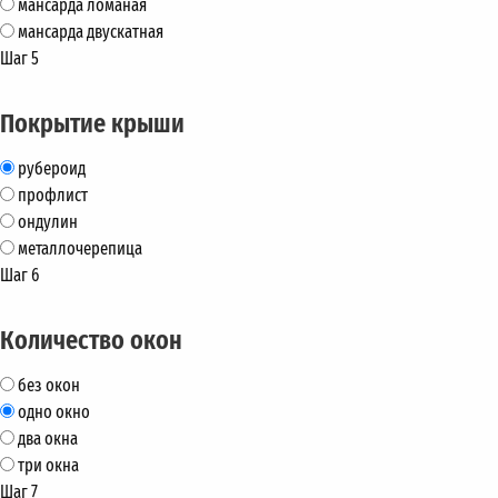
мансарда ломаная
мансарда двускатная
Шаг 5
Покрытие крыши
рубероид
профлист
ондулин
металлочерепица
Шаг 6
Количество окон
без окон
одно окно
два окна
три окна
Шаг 7