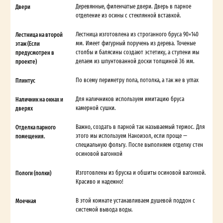
Двери
Деревянные, филенчатые двери. Дверь в парное
отделение из осины с стеклянной вставкой.
Лестница на второй
Лестница изготовлена из строганного бруса 90×140
этаж (Если
мм. Имеет фигурный поручень из дерева. Точеные
предусмотрен в
столбы и балясины создают эстетику, а ступени мы
проекте)
делаем из шпунтованной доски толщиной 36 мм.
Плинтус
По всему периметру пола, потолка, а так же в углах
Наличник на окнах и
Для наличников используем имитацию бруса
дверях
камерной сушки.
Отделка парного
Важно, создать в парной так называемый термос. Для
помещения.
этого мы используем Наноизол, если проще —
специальную фольгу. После выполняем отделку стен
осиновой вагонкой
Пологи (полки)
Изготовлены из бруска и обшиты осиновой вагонкой.
Красиво и надежно!
Моечная
В этой комнате устанавливаем душевой поддон с
системой вывода воды.