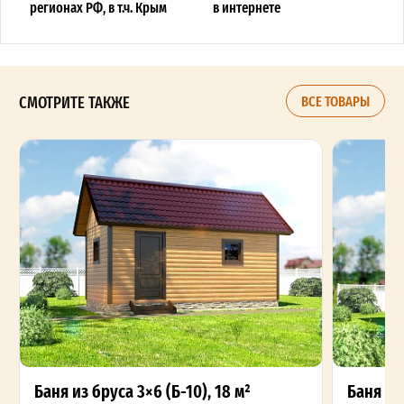
регионах РФ, в т.ч. Крым
в интернете
СМОТРИТЕ ТАКЖЕ
ВСЕ ТОВАРЫ
Баня из бруса 3×6 (Б-10), 18 м²
Баня из 