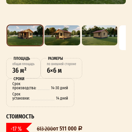
ПЛОЩАДЬ
РАЗМЕРЫ
oбщая площадь
по внешней стороне
36 м²
6×6 м
СРОКИ
Срок
производства:
14-30 дней
Срок
установки:
14 дней
СТОИМОСТЬ
от 511 000
-17 %
613 200