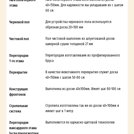
этажа
40×150мм. Для надежности мы укладываем их с шагом
60 см
Черновой пол
Для устройства чернового пола используется
обрезная доска 20×100 мм
Чистовой пол
Пол чистовой выполнен из шпунтованой доски
камерной сушки толщиной 27 мм
Перегородки
Перегородки изготавливаем из профилированного
1-го этажа
бруса
Перекрытие
В качестве межэтажного перекрытия служит доска
40×150мм с шагом 50-80 см
Конструкция
Выполнена из доски 40х100мм. Имеет шаг 80-100 см
фронтонов
Стропильная
Стропила изготовлены так же из доски 40×100мм и
система
имеют шаг в 1 метр
Перегородки
Выполняются по каркасно-щитовой технологии
мансардного этажа
(если предусмотрен