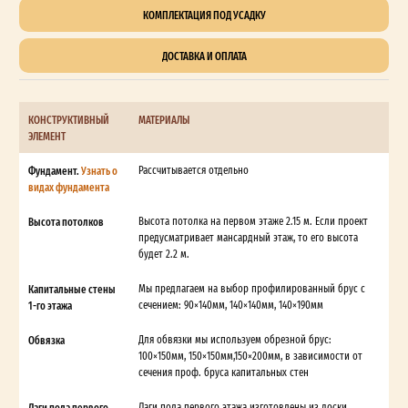
КОМПЛЕКТАЦИЯ ПОД УСАДКУ
ДОСТАВКА И ОПЛАТА
КОНСТРУКТИВНЫЙ
МАТЕРИАЛЫ
ЭЛЕМЕНТ
Фундамент.
Узнать о
Рассчитывается отдельно
видах фундамента
Высота потолков
Высота потолка на первом этаже 2.15 м. Если проект
предусматривает мансардный этаж, то его высота
будет 2.2 м.
Капитальные стены
Мы предлагаем на выбор профилированный брус с
1-го этажа
сечением: 90×140мм, 140×140мм, 140×190мм
Обвязка
Для обвязки мы используем обрезной брус:
100×150мм, 150×150мм,150×200мм, в зависимости от
сечения проф. бруса капитальных стен
Лаги пола первого
Лаги пола первого этажа изготовлены из доски