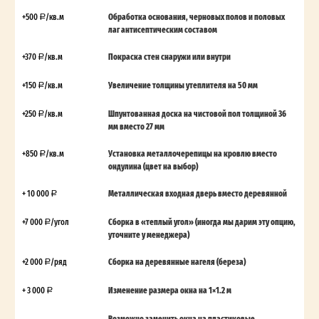
+500
/кв.м
Обработка основания, черновых полов и половых
лаг антисептическим составом
+370
/кв.м
Покраска стен снаружи или внутри
+150
/кв.м
Увеличение толщины утеплителя на 50 мм
+250
/кв.м
Шпунтованная доска на чистовой пол толщиной 36
мм вместо 27 мм
+850
/кв.м
Установка металлочерепицы на кровлю вместо
ондулина (цвет на выбор)
+ 10 000
Металлическая входная дверь вместо деревянной
+7 000
/угол
Сборка в «теплый угол» (иногда мы дарим эту опцию,
уточните у менеджера)
+2 000
/ряд
Сборка на деревянные нагеля (береза)
+ 3 000
Изменение размера окна на 1×1.2 м
Возможно заменить окна на пластиковые