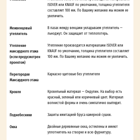
ISOVER или KNAUF по умолчанию, толщина утеплителя
составляет 100 мм. По Вашему желанию мы можем ее
увеличить.
Межвенцовый
В пазах между венцами укладываем утеплитель —
утеплитель
льноджут. Он защищает от теплопотерь.
Утепление
Утепление производится материалами ISOVER или
мансардного этажа
KNAUF по умолчанию, толщина утеплителя составляет
(если предусмотрен
100 мм. По Вашему желанию мы можем ее увеличить.
проектом)
Перегородки
Каркасно-щитовые без утеплителя
Мансардного этажа
Кровля
Кровельный материал — Ондулин. На выбор есть
красный, зеленый или коричневый цвет. Материал
волнистой формы и очень симпатично выглядит.
Поднебесники
Зашиты имитацией бруса камерной сушки.
Окна
Двойные деревянные окна, остеклены и имеют
уплотнитель на створке и всю фурнитуру.