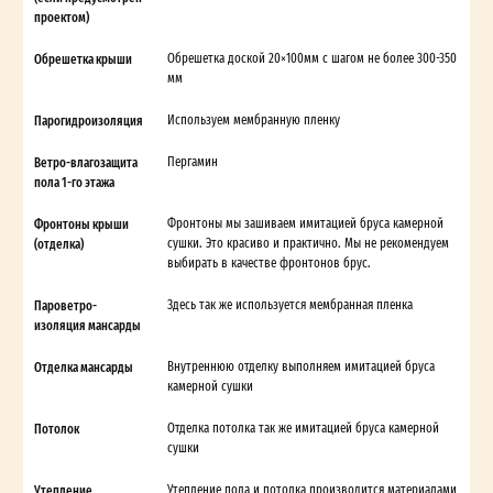
проектом)
Обрешетка крыши
Обрешетка доской 20×100мм с шагом не более 300-350
мм
Парогидроизоляция
Используем мембранную пленку
Ветро-влагозащита
Пергамин
пола 1-го этажа
Фронтоны крыши
Фронтоны мы зашиваем имитацией бруса камерной
(отделка)
сушки. Это красиво и практично. Мы не рекомендуем
выбирать в качестве фронтонов брус.
Пароветро-
Здесь так же используется мембранная пленка
изоляция мансарды
Отделка мансарды
Внутреннюю отделку выполняем имитацией бруса
камерной сушки
Потолок
Отделка потолка так же имитацией бруса камерной
сушки
Утепление
Утепление пола и потолка производится материалами