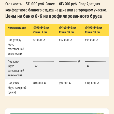
Стоимость — 511 000 руб. Ранее — 613 200 руб. Подойдет для
комфортного банного отдыха на даче или загородном участке.
Цены на баню 6×6 из профилированного бруса
Комплектации
∅ 90×140 мм
∅ 140×140 мм
∅ 190×140 мм
Стена: 9 см
Стена: 14 см
Стена: 19 см
Под усадку
511 000
602 000
698 000
(брус
естественной
влажности)
Под ключ
--------------------
------------------
---------------------
(брус
-
-
естественной
влажности)
Под ключ
848 000
999 000
1 149 000
(брус камерной
сушки)