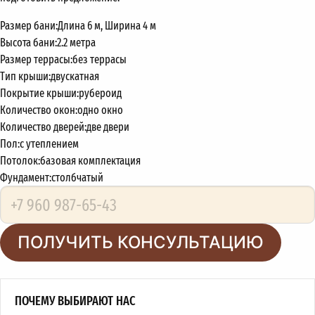
Размер бани:
Длина 6 м, Ширина 4 м
Высота бани:
2.2 метра
Размер террасы:
без террасы
Тип крыши:
двускатная
Покрытие крыши:
рубероид
Количество окон:
одно окно
Количество дверей:
две двери
Пол:
с утеплением
Потолок:
базовая комплектация
Фундамент:
столбчатый
ПОЛУЧИТЬ КОНСУЛЬТАЦИЮ
ПОЧЕМУ ВЫБИРАЮТ НАС