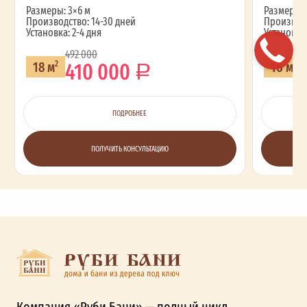
Размеры: 3×6 м
Размеры: 
Производство: 14-30 дней
Производс
Установка: 2-4 дня
Установка:
492 000
410 000
18 м
16 м
2
2
ПОДРОБНЕЕ
ПОЛУЧИТЬ КОНСУЛЬТАЦИЮ
Компания «Руби Бани» — полный цикл