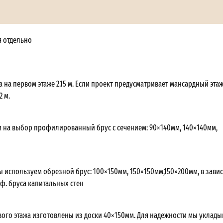
я отдельно
 на первом этаже 2.15 м. Если проект предусматривает мансардный этаж,
2 м.
 на выбор профилированный брус с сечением: 90×140мм, 140×140мм,
ы используем обрезной брус: 100×150мм, 150×150мм,150×200мм, в зави
оф. бруса капитальных стен
вого этажа изготовлены из доски 40×150мм. Для надежности мы уклады