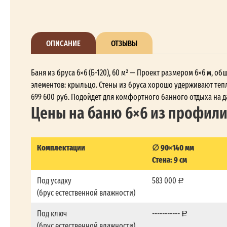
ОПИСАНИЕ
ОТЗЫВЫ
Баня из бруса 6×6 (Б-120), 60 м² — Проект размером 6×6 м, 
элементов: крыльцо. Стены из бруса хорошо удерживают тепл
699 600 руб. Подойдет для комфортного банного отдыха на д
Цены на баню 6×6 из профил
Комплектации
∅ 90×140 мм
Стена: 9 см
Под усадку
583 000
(брус естественной влажности)
Под ключ
-----------
(брус естественной влажности)