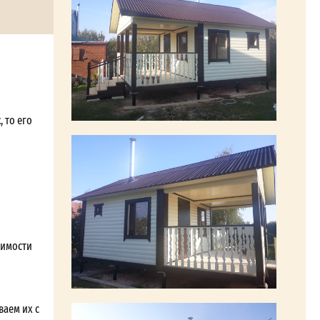
 то его
симости
ваем их с