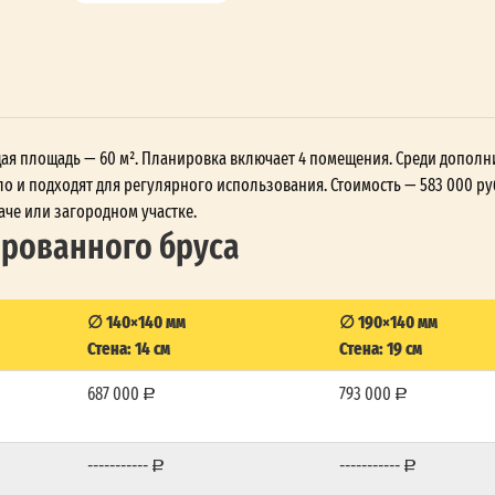
общая площадь — 60 м². Планировка включает 4 помещения. Среди допол
о и подходят для регулярного использования. Стоимость — 583 000 ру
аче или загородном участке.
ированного бруса
∅ 140×140 мм
∅ 190×140 мм
Стена: 14 см
Стена: 19 см
687 000
793 000
-----------
-----------