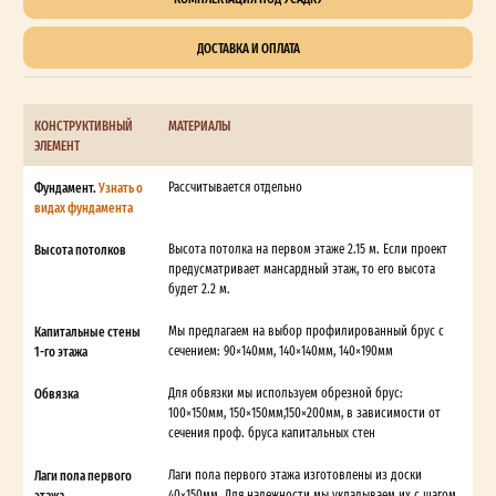
ДОСТАВКА И ОПЛАТА
КОНСТРУКТИВНЫЙ
МАТЕРИАЛЫ
ЭЛЕМЕНТ
Фундамент.
Узнать о
Рассчитывается отдельно
видах фундамента
Высота потолков
Высота потолка на первом этаже 2.15 м. Если проект
предусматривает мансардный этаж, то его высота
будет 2.2 м.
Капитальные стены
Мы предлагаем на выбор профилированный брус с
1-го этажа
сечением: 90×140мм, 140×140мм, 140×190мм
Обвязка
Для обвязки мы используем обрезной брус:
100×150мм, 150×150мм,150×200мм, в зависимости от
сечения проф. бруса капитальных стен
Лаги пола первого
Лаги пола первого этажа изготовлены из доски
этажа
40×150мм. Для надежности мы укладываем их с шагом