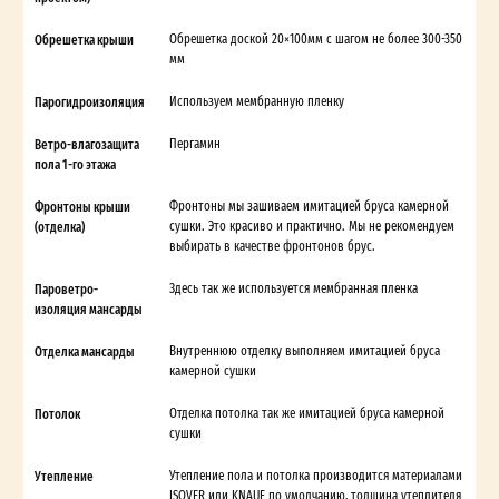
Обрешетка крыши
Обрешетка доской 20×100мм с шагом не более 300-350
мм
Парогидроизоляция
Используем мембранную пленку
Ветро-влагозащита
Пергамин
пола 1-го этажа
Фронтоны крыши
Фронтоны мы зашиваем имитацией бруса камерной
(отделка)
сушки. Это красиво и практично. Мы не рекомендуем
выбирать в качестве фронтонов брус.
Пароветро-
Здесь так же используется мембранная пленка
изоляция мансарды
Отделка мансарды
Внутреннюю отделку выполняем имитацией бруса
камерной сушки
Потолок
Отделка потолка так же имитацией бруса камерной
сушки
Утепление
Утепление пола и потолка производится материалами
ISOVER или KNAUF по умолчанию, толщина утеплителя