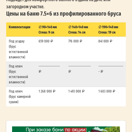
загородном участке.
Цены на баню 7.5×6 из профилированного бруса
Комплектации
∅ 90×140 мм
∅ 140×140 мм
∅ 190×140 мм
Стена: 9 см
Стена: 14 см
Стена: 19 см
Под усадку
659 000
776 000
841 000
(брус
естественной
влажности)
Под ключ
------------------
-------------------
---------------------
(брус
-
естественной
влажности)
Под ключ
1 268 000
1 493 000
1 603 000
(брус камерной
сушки)