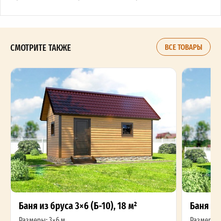
СМОТРИТЕ ТАКЖЕ
ВСЕ ТОВАРЫ
Баня из бруса 3×6 (Б-10), 18 м²
Баня из 
Размеры: 3×6 м
Размеры: 