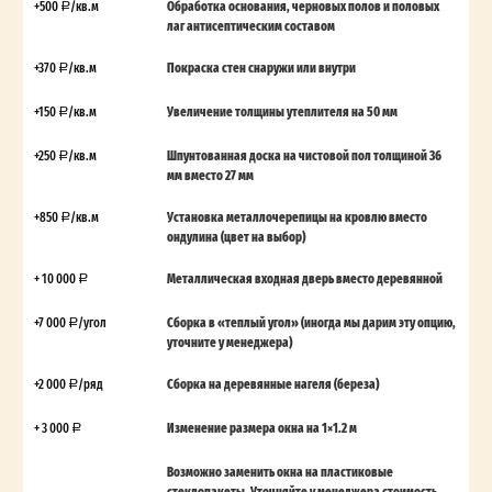
+500
/кв.м
Обработка основания, черновых полов и половых
лаг антисептическим составом
+370
/кв.м
Покраска стен снаружи или внутри
+150
/кв.м
Увеличение толщины утеплителя на 50 мм
+250
/кв.м
Шпунтованная доска на чистовой пол толщиной 36
мм вместо 27 мм
+850
/кв.м
Установка металлочерепицы на кровлю вместо
ондулина (цвет на выбор)
+ 10 000
Металлическая входная дверь вместо деревянной
+7 000
/угол
Сборка в «теплый угол» (иногда мы дарим эту опцию,
уточните у менеджера)
+2 000
/ряд
Сборка на деревянные нагеля (береза)
+ 3 000
Изменение размера окна на 1×1.2 м
Возможно заменить окна на пластиковые
стеклопакеты. Уточняйте у менеджера стоимость.