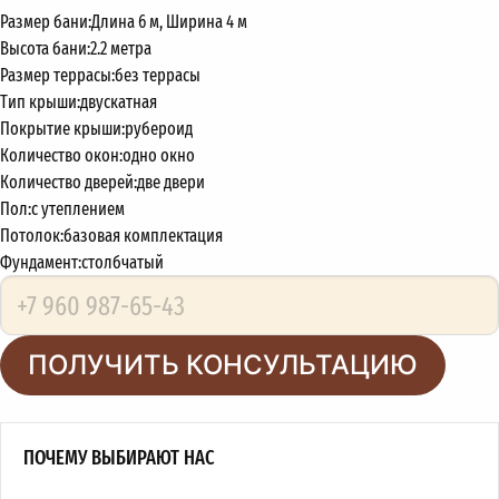
Размер бани:
Длина 6 м, Ширина 4 м
Высота бани:
2.2 метра
Размер террасы:
без террасы
Тип крыши:
двускатная
Покрытие крыши:
рубероид
Количество окон:
одно окно
Количество дверей:
две двери
Пол:
с утеплением
Потолок:
базовая комплектация
Фундамент:
столбчатый
ПОЛУЧИТЬ КОНСУЛЬТАЦИЮ
ПОЧЕМУ ВЫБИРАЮТ НАС