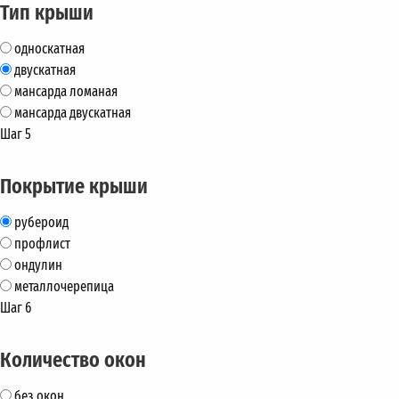
Тип крыши
односкатная
двускатная
мансарда ломаная
мансарда двускатная
Шаг 5
Покрытие крыши
рубероид
профлист
ондулин
металлочерепица
Шаг 6
Количество окон
без окон