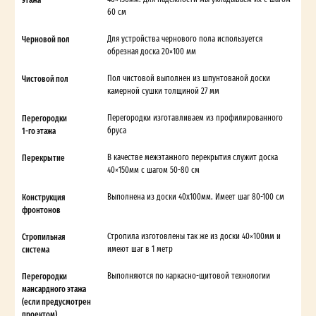
60 см
Черновой пол
Для устройства чернового пола используется
обрезная доска 20×100 мм
Чистовой пол
Пол чистовой выполнен из шпунтованой доски
камерной сушки толщиной 27 мм
Перегородки
Перегородки изготавливаем из профилированного
1-го этажа
бруса
Перекрытие
В качестве межэтажного перекрытия служит доска
40×150мм с шагом 50-80 см
Конструкция
Выполнена из доски 40х100мм. Имеет шаг 80-100 см
фронтонов
Стропильная
Стропила изготовлены так же из доски 40×100мм и
система
имеют шаг в 1 метр
Перегородки
Выполняются по каркасно-щитовой технологии
мансардного этажа
(если предусмотрен
проектом)