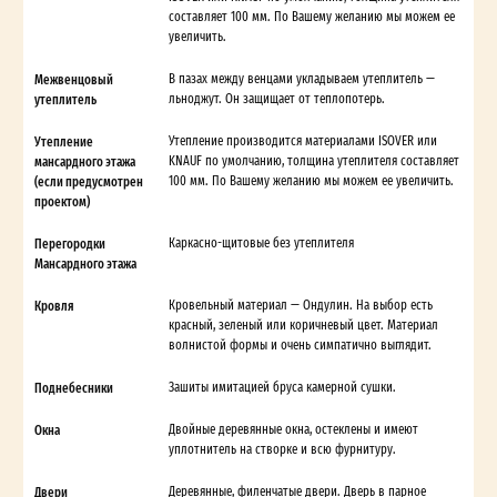
составляет 100 мм. По Вашему желанию мы можем ее
увеличить.
Межвенцовый
В пазах между венцами укладываем утеплитель —
утеплитель
льноджут. Он защищает от теплопотерь.
Утепление
Утепление производится материалами ISOVER или
мансардного этажа
KNAUF по умолчанию, толщина утеплителя составляет
(если предусмотрен
100 мм. По Вашему желанию мы можем ее увеличить.
проектом)
Перегородки
Каркасно-щитовые без утеплителя
Мансардного этажа
Кровля
Кровельный материал — Ондулин. На выбор есть
красный, зеленый или коричневый цвет. Материал
волнистой формы и очень симпатично выглядит.
Поднебесники
Зашиты имитацией бруса камерной сушки.
Окна
Двойные деревянные окна, остеклены и имеют
уплотнитель на створке и всю фурнитуру.
Двери
Деревянные, филенчатые двери. Дверь в парное