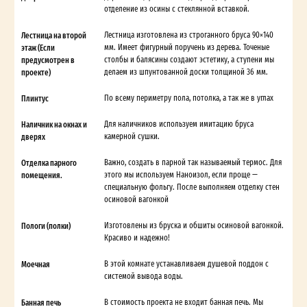
отделение из осины с стеклянной вставкой.
Лестница на второй
Лестница изготовлена из строганного бруса 90×140
этаж (Если
мм. Имеет фигурный поручень из дерева. Точеные
предусмотрен в
столбы и балясины создают эстетику, а ступени мы
проекте)
делаем из шпунтованной доски толщиной 36 мм.
Плинтус
По всему периметру пола, потолка, а так же в углах
Наличник на окнах и
Для наличников используем имитацию бруса
дверях
камерной сушки.
Отделка парного
Важно, создать в парной так называемый термос. Для
помещения.
этого мы используем Наноизол, если проще —
специальную фольгу. После выполняем отделку стен
осиновой вагонкой
Пологи (полки)
Изготовлены из бруска и обшиты осиновой вагонкой.
Красиво и надежно!
Моечная
В этой комнате устанавливаем душевой поддон с
системой вывода воды.
Банная печь
В стоимость проекта не входит банная печь. Мы