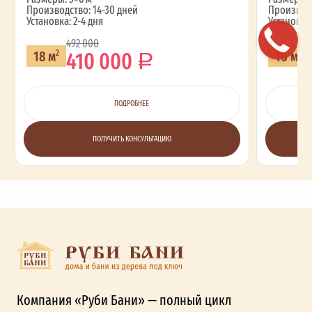
Производство: 14-30 дней
Производс
Установка: 2-4 дня
Установка:
492 000
410 000
18 м
16 м
2
2
ПОДРОБНЕЕ
ПОЛУЧИТЬ КОНСУЛЬТАЦИЮ
Компания «Руби Бани» — полный цикл