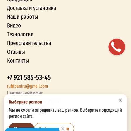
Доставка и установка
Наши работы
Видео
Технологии
Представительства
Отзывы
Контакты
+7 921 585-53-45
rubibaniru@gmail.com
Центральный офис
×
г. Брянск, Бурова ул., 20
Выберите регион
Мы не смогли определить ваш регион. Выберите подходящий
регион сайта.
Выбрать регион
Позже