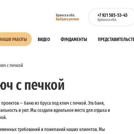
+7 921 585-53-45
Брянск и обл.
Выбрать регион
Брянск и обл.
НАШИ РАБОТЫ
ВИДЕО
ФУНДАМЕНТЫ
ПРЕДСТАВИТЕЛЬСТ
люч с печкой
юч с печкой
роектов — баню из бруса под ключ с печкой. Эта баня,
альность и уют. Мы создали идеальное место для отдыха и
рой.
овременных требований и пожеланий наших клиентов. Мы