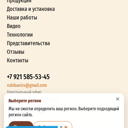
Продукция
Доставка и установка
Наши работы
Видео
Технологии
Представительства
Отзывы
Контакты
+7 921 585-53-45
rubibaniru@gmail.com
Центральный офис
×
г. Брянск, Бурова ул., 20
Выберите регион
Мы не смогли определить ваш регион. Выберите подходящий
регион сайта.
Выбрать регион
Позже